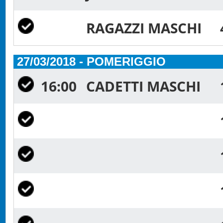
RAGAZZI MASCHI
27/03/2018 - POMERIGGIO
16:00
CADETTI MASCHI