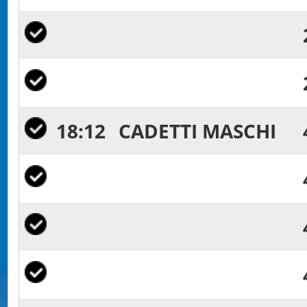
18:12
CADETTI MASCHI