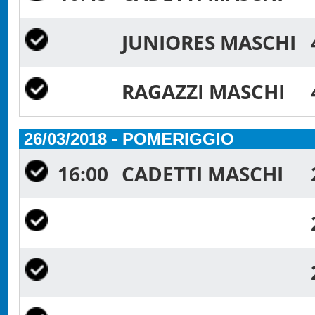
JUNIORES MASCHI
RAGAZZI MASCHI
26/03/2018 - POMERIGGIO
16:00
CADETTI MASCHI